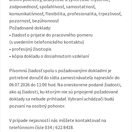
zodpovednosť, spoľahlivosť, samostatnosť,
komunikatívnosť, flexibilita, profesionalita, trpezlivosť,
pozornosť, bezúhonnosť
Požadované doklady:
• žiadosť o prijatie do pracovného pomeru
(s uvedením telefonického kontaktu)
• profesijný životopis
• kópia dokladu o dosiahnutom vzdelaní
Písomnú žiadosť spolu s požadovanými dokladmi je
potrebné doručiť do sídla zamestnávateľa najneskôr do
06.07.2026 do 11:00 hod. Na oneskorene podané žiadosti,
ako aj žiadosti, ku ktorým nie sú pripojené požadované
doklady sa nebude prihliadať. Vybraní uchádzači budú
pozvaní na osobný pohovor.
V prípade nejasností nás môžete kontaktovať na
telefónnom čísle 034 / 622 8418.