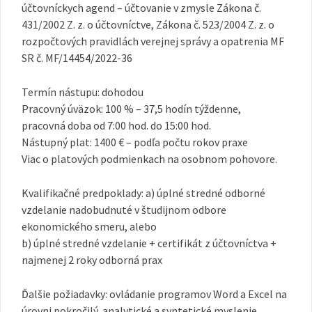
účtovníckych agend – účtovanie v zmysle Zákona č.
431/2002 Z. z. o účtovníctve, Zákona č. 523/2004 Z. z. o
rozpočtových pravidlách verejnej správy a opatrenia MF
SR č. MF/14454/2022-36
Termín nástupu: dohodou
Pracovný úväzok: 100 % – 37,5 hodín týždenne,
pracovná doba od 7:00 hod. do 15:00 hod.
Nástupný plat: 1400 € – podľa počtu rokov praxe
Viac o platových podmienkach na osobnom pohovore.
Kvalifikačné predpoklady: a) úplné stredné odborné
vzdelanie nadobudnuté v študijnom odbore
ekonomického smeru, alebo
b) úplné stredné vzdelanie + certifikát z účtovníctva +
najmenej 2 roky odborná prax
Ďalšie požiadavky: ovládanie programov Word a Excel na
úrovni pokročilý, analytické a syntetické myslenie,