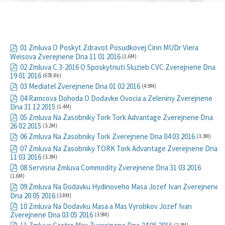
01 Zmluva O Poskyt Zdravot Posudkovej Cinn MUDr Viera
Weisova Zverejnene Dna 11 01 2016
(1.6M)
02 Zmluva C 3-2016 O Sposkytnuti Sluzieb CVC Zverejnene Dna
19 01 2016
(678.8k)
03 Mediatel Zverejnene Dna 01 02 2016
(4.9M)
04 Ramcova Dohoda O Dodavke Ovocia a Zeleniny Zverejnene
Dna 31 12 2015
(1.4M)
05 Zmluva Na Zasobniky Tork Tork Advantage Zverejnene Dna
26 02 2015
(3.2M)
06 Zmluva Na Zasobniky Tork Zverejnene Dna 04 03 2016
(3.3M)
07 Zmluva Na Zasobniky TORK Tork Advantage Zverejnene Dna
11 03 2016
(3.3M)
08 Servisna Zmluva Commodity Zverejnene Dna 31 03 2016
(1.6M)
09 Zmluva Na Dodavku Hydinoveho Masa Jozef Ivan Zverejnene
Dna 20 05 2016
(3.8M)
10 Zmluva Na Dodavku Masa a Mas Vyrobkov Jozef Ivan
Zverejnene Dna 03 05 2016
(3.9M)