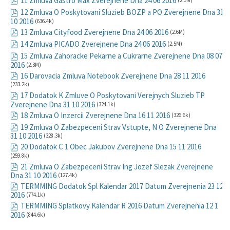
11 Zmluva Gastro Max Zverejnene Dna 24 06 2016
(2.3M)
12 Zmluva O Poskytovani Sluzieb BOZP a PO Zverejnene Dna 31
10 2016
(636.4k)
13 Zmluva Cityfood Zverejnene Dna 24 06 2016
(2.6M)
14 Zmluva PICADO Zverejnene Dna 24 06 2016
(2.5M)
15 Zmluva Zahoracke Pekarne a Cukrarne Zverejnene Dna 08 07
2016
(2.3M)
16 Darovacia Zmluva Notebook Zverejnene Dna 28 11 2016
(233.2k)
17 Dodatok K Zmluve O Poskytovani Verejnych Sluzieb TP
Zverejnene Dna 31 10 2016
(324.1k)
18 Zmluva O Inzercii Zverejnene Dna 16 11 2016
(326.6k)
19 Zmluva O Zabezpeceni Strav Vstupte, N O Zverejnene Dna
31 10 2016
(328.3k)
20 Dodatok C 1 Obec Jakubov Zverejnene Dna 15 11 2016
(259.8k)
21 Zmluva O Zabezpeceni Strav Ing Jozef Slezak Zverejnene
Dna 31 10 2016
(127.4k)
TERMMING Dodatok Spl Kalendar 2017 Datum Zverejnenia 23 12
2016
(774.1k)
TERMMING Splatkovy Kalendar R 2016 Datum Zverejnenia 12 1
2016
(844.6k)