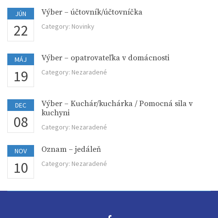
Výber – účtovník/účtovníčka
JÚN
22
Category:
Novinky
Výber – opatrovateľka v domácnosti
MÁJ
19
Category:
Nezaradené
Výber – Kuchár/kuchárka / Pomocná sila v
DEC
kuchyni
08
Category:
Nezaradené
Oznam – jedáleň
NOV
10
Category:
Nezaradené