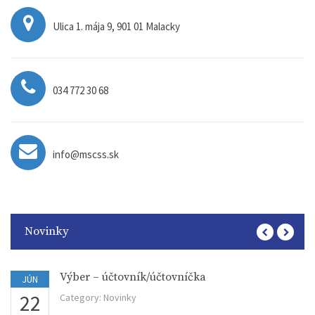
Ulica 1. mája 9, 901 01 Malacky
034 772 30 68
info@mscss.sk
Novinky
Výber – účtovník/účtovníčka
JÚN
22
Category:
Novinky