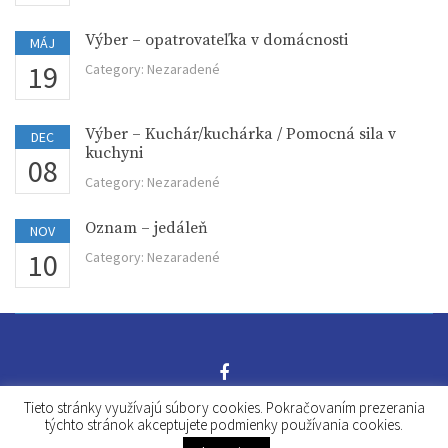
Výber – opatrovateľka v domácnosti
MÁJ
19
Category:
Nezaradené
Výber – Kuchár/kuchárka / Pomocná sila v
DEC
kuchyni
08
Category:
Nezaradené
Oznam – jedáleň
NOV
10
Category:
Nezaradené
Tieto stránky využívajú súbory cookies. Pokračovaním prezerania
© 2016 MsCSS Malacky. Vytvorilo grafické štúdio Záhorí.digital
týchto stránok akceptujete podmienky používania cookies.