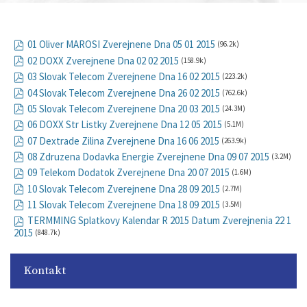
01 Oliver MAROSI Zverejnene Dna 05 01 2015
(96.2k)
02 DOXX Zverejnene Dna 02 02 2015
(158.9k)
03 Slovak Telecom Zverejnene Dna 16 02 2015
(223.2k)
04 Slovak Telecom Zverejnene Dna 26 02 2015
(762.6k)
05 Slovak Telecom Zverejnene Dna 20 03 2015
(24.3M)
06 DOXX Str Listky Zverejnene Dna 12 05 2015
(5.1M)
07 Dextrade Zilina Zverejnene Dna 16 06 2015
(263.9k)
08 Zdruzena Dodavka Energie Zverejnene Dna 09 07 2015
(3.2M)
09 Telekom Dodatok Zverejnene Dna 20 07 2015
(1.6M)
10 Slovak Telecom Zverejnene Dna 28 09 2015
(2.7M)
11 Slovak Telecom Zverejnene Dna 18 09 2015
(3.5M)
TERMMING Splatkovy Kalendar R 2015 Datum Zverejnenia 22 1
2015
(848.7k)
Kontakt