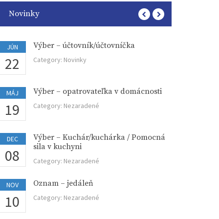
Novinky
Výber – účtovník/účtovníčka
Vý
JÚN
OKT
22
30
Category:
Novinky
Ca
Výber – opatrovateľka v domácnosti
Vý
MÁJ
OKT
19
05
Category:
Nezaradené
Ca
Výber – Kuchár/kuchárka / Pomocná
Vý
DEC
SEP
sila v kuchyni
08
29
Ca
Category:
Nezaradené
Oznam – jedáleň
Vý
NOV
SEP
10
19
Category:
Nezaradené
Ca