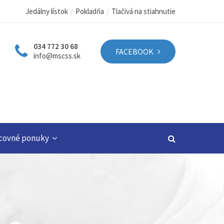
Jedálny lístok
Pokladňa
Tlačivá na stiahnutie
034 772 30 68
FACEBOOK
info@mscss.sk
covné ponuky