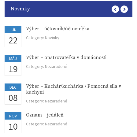
Novinky
Výber – účtovník/účtovníčka
JÚN
22
Category:
Novinky
Výber – opatrovateľka v domácnosti
MÁJ
19
Category:
Nezaradené
Výber – Kuchár/kuchárka / Pomocná sila v
DEC
kuchyni
08
Category:
Nezaradené
Oznam – jedáleň
NOV
10
Category:
Nezaradené