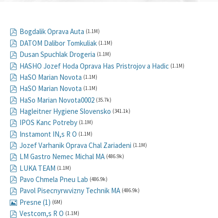
Bogdalik Oprava Auta
(1.1M)
DATOM Dalibor Tomkuliak
(1.1M)
Dusan Spuchlak Drogeria
(1.1M)
HASHO Jozef Hoda Oprava Has Pristrojov a Hadic
(1.1M)
HaSO Marian Novota
(1.1M)
HaSO Marian Novota
(1.1M)
HaSo Marian Novota0002
(35.7k)
Hagleitner Hygiene Slovensko
(341.1k)
IPOS Kanc Potreby
(1.1M)
Instamont IN,s R O
(1.1M)
Jozef Varhanik Oprava Chal Zariadeni
(1.1M)
LM Gastro Nemec Michal MA
(486.9k)
LUKA TEAM
(1.1M)
Pavo Chmela Pneu Lab
(486.9k)
Pavol Pisecnyrwvizny Technik MA
(486.9k)
Presne (1)
(6M)
Vestcom,s R O
(1.1M)