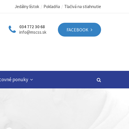
Jedálny lístok
Pokladňa
Tlačivá na stiahnutie
034 772 30 68
FACEBOOK
info@mscss.sk
covné ponuky