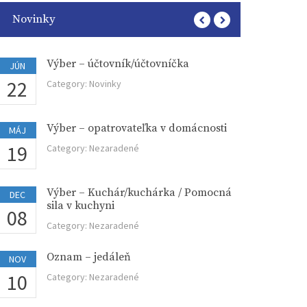
Novinky
Výber – účtovník/účtovníčka
Vý
JÚN
OKT
22
30
Category:
Novinky
Ca
Výber – opatrovateľka v domácnosti
Vý
MÁJ
OKT
19
05
Category:
Nezaradené
Ca
Výber – Kuchár/kuchárka / Pomocná
Vý
DEC
SEP
sila v kuchyni
08
29
Ca
Category:
Nezaradené
Oznam – jedáleň
Vý
NOV
SEP
10
19
Category:
Nezaradené
Ca