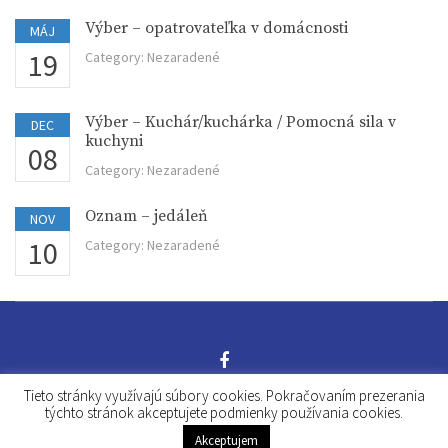
Výber – opatrovateľka v domácnosti
MÁJ
19
Category:
Nezaradené
Výber – Kuchár/kuchárka / Pomocná sila v
DEC
kuchyni
08
Category:
Nezaradené
Oznam – jedáleň
NOV
10
Category:
Nezaradené
Tieto stránky využívajú súbory cookies. Pokračovaním prezerania
© 2016 MsCSS Malacky. Vytvorilo grafické štúdio Záhorí.digital
týchto stránok akceptujete podmienky používania cookies.
Akceptujem