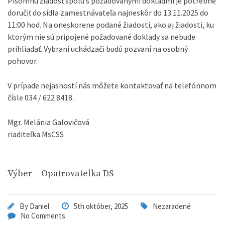
Písomnú žiadosť spolu s požadovanými dokladmi je potrebné
doručiť do sídla zamestnávateľa najneskôr do 13.11.2025 do
11:00 hod. Na oneskorene podané žiadosti, ako aj žiadosti, ku
ktorým nie sú pripojené požadované doklady sa nebude
prihliadať. Vybraní uchádzači budú pozvaní na osobný
pohovor.
V prípade nejasností nás môžete kontaktovať na telefónnom
čísle 034 / 622 8418.
Mgr. Melánia Galovičová
riaditeľka MsCSS
Výber – Opatrovatelka DS
By
Daniel
5th október, 2025
Nezaradené
No Comments