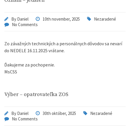
Oznam – jedáleň
By
Daniel
10th november, 2025
Nezaradené
No Comments
Zo závažných technických a personálnych dôvodov sa nevarí
do NEDELE 16.11.2025 vrátane.
Ďakujeme za pochopenie.
MsCSS
Výber – opatrovateľka ZOS
By
Daniel
30th október, 2025
Nezaradené
No Comments