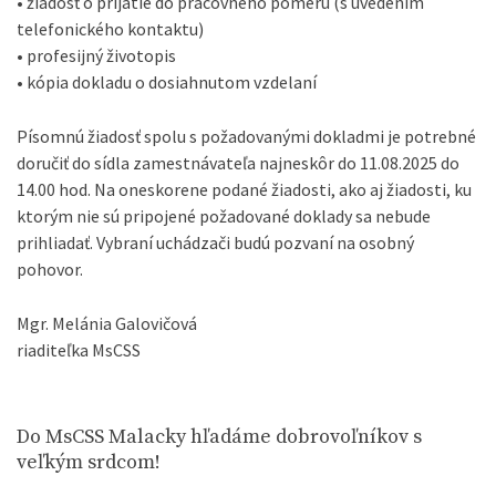
• žiadosť o prijatie do pracovného pomeru (s uvedením
telefonického kontaktu)
• profesijný životopis
• kópia dokladu o dosiahnutom vzdelaní
Písomnú žiadosť spolu s požadovanými dokladmi je potrebné
doručiť do sídla zamestnávateľa najneskôr do 11.08.2025 do
14.00 hod. Na oneskorene podané žiadosti, ako aj žiadosti, ku
ktorým nie sú pripojené požadované doklady sa nebude
prihliadať. Vybraní uchádzači budú pozvaní na osobný
pohovor.
Mgr. Melánia Galovičová
riaditeľka MsCSS
Do MsCSS Malacky hľadáme dobrovoľníkov s
veľkým srdcom!