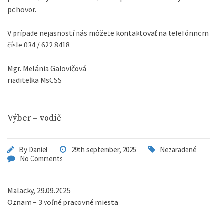
pohovor.
V prípade nejasností nás môžete kontaktovať na telefónnom
čísle 034 / 622 8418.
Mgr. Melánia Galovičová
riaditeľka MsCSS
Výber – vodič
By
Daniel
29th september, 2025
Nezaradené
No Comments
Malacky, 29.09.2025
Oznam – 3 voľné pracovné miesta