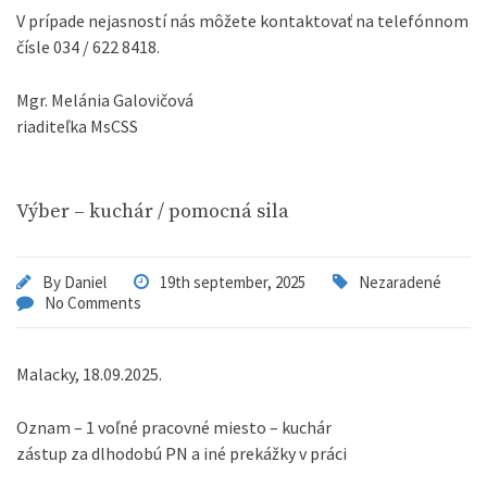
V prípade nejasností nás môžete kontaktovať na telefónnom
čísle 034 / 622 8418.
Mgr. Melánia Galovičová
riaditeľka MsCSS
Výber – kuchár / pomocná sila
By
Daniel
19th september, 2025
Nezaradené
No Comments
Malacky, 18.09.2025.
Oznam – 1 voľné pracovné miesto – kuchár
zástup za dlhodobú PN a iné prekážky v práci