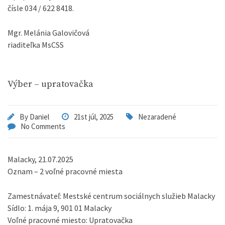
čísle 034 / 622 8418.
Mgr. Melánia Galovičová
riaditeľka MsCSS
Výber – upratovačka
By
Daniel
21st júl, 2025
Nezaradené
No Comments
Malacky, 21.07.2025
Oznam – 2 voľné pracovné miesta
Zamestnávateľ: Mestské centrum sociálnych služieb Malacky
Sídlo: 1. mája 9, 901 01 Malacky
Voľné pracovné miesto: Upratovačka