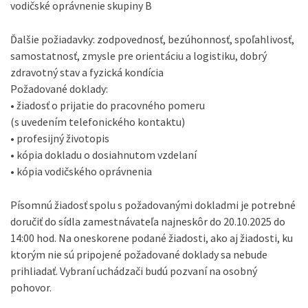
vodičské oprávnenie skupiny B
Ďalšie požiadavky: zodpovednosť, bezúhonnosť, spoľahlivosť,
samostatnosť, zmysle pre orientáciu a logistiku, dobrý
zdravotný stav a fyzická kondícia
Požadované doklady:
• žiadosť o prijatie do pracovného pomeru
(s uvedením telefonického kontaktu)
• profesijný životopis
• kópia dokladu o dosiahnutom vzdelaní
• kópia vodičského oprávnenia
Písomnú žiadosť spolu s požadovanými dokladmi je potrebné
doručiť do sídla zamestnávateľa najneskôr do 20.10.2025 do
14:00 hod. Na oneskorene podané žiadosti, ako aj žiadosti, ku
ktorým nie sú pripojené požadované doklady sa nebude
prihliadať. Vybraní uchádzači budú pozvaní na osobný
pohovor.