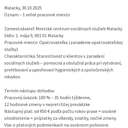
Malacky, 30.10.2025
Oznam – 1 voľné pracovné miesto
Zamestnávateľ: Mestské centrum sociálnych služieb Malacky
Sídlo: 1. mája 9, 901 01 Malacky
Pracovné miesto: Opatrovateľka (zariadenie opatrovateľskej
služby)
Charakteristika: Starostlivosť o klientov v zariadení
sociálnych služieb – pomocná a obslužná práca pri vytváraní,
prehlbovaní a upevňovaní hygienických a spoločenských
návykov.
Termín nástupu: dohodou
Pracovný úväzok: 100 % – 35 hodín týždenne,
12 hodinové zmeny v nepretržitej prevádzke
Nástupný plat: od 950 € podľa počtu rokov praxe + osobné
ohodnotenie + príplatky za víkendy, sviatky, nočné zmeny.
Viac o platových podmienkach na osobnom pohovore.