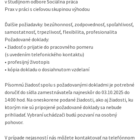
v študijnom odbore Sociálna práca
Prax v práci s cieľovou skupinou výhodou
Ďalšie požiadavky: bezúhonnosť, zodpovednosť, spoľahlivosť,
samostatnosť, trpezlivosť, flexibilita, profesionalita
Požadované doklady:
• žiadosť o prijatie do pracovného pomeru
(s uvedením telefonického kontaktu)
• profesijný životopis
• kópia dokladu o dosiahnutom vzdelaní
Písomnú žiadosť spolu s požadovanými dokladmi je potrebné
doručiť do sídla zamestnávateľa najneskôr do 03.10.2025 do
14:00 hod. Na oneskorene podané žiadosti, ako aj žiadosti, ku
ktorým nie sú pripojené požadované doklady sa nebude
prihliadať. Vybraní uchádzači budú pozvaní na osobný
pohovor.
V prípade nejasností nás môžete kontaktovať na telefónnom