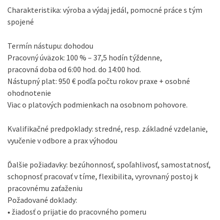
Charakteristika: výroba a výdaj jedál, pomocné práce s tým
spojené
Termín nástupu: dohodou
Pracovný úväzok: 100 % – 37,5 hodín týždenne,
pracovná doba od 6:00 hod. do 14:00 hod.
Nástupný plat: 950 € podľa počtu rokov praxe + osobné
ohodnotenie
Viac o platových podmienkach na osobnom pohovore.
Kvalifikačné predpoklady: stredné, resp. základné vzdelanie,
vyučenie v odbore a prax výhodou
Ďalšie požiadavky: bezúhonnosť, spoľahlivosť, samostatnosť,
schopnosť pracovať v tíme, flexibilita, vyrovnaný postoj k
pracovnému zaťaženiu
Požadované doklady:
• žiadosť o prijatie do pracovného pomeru