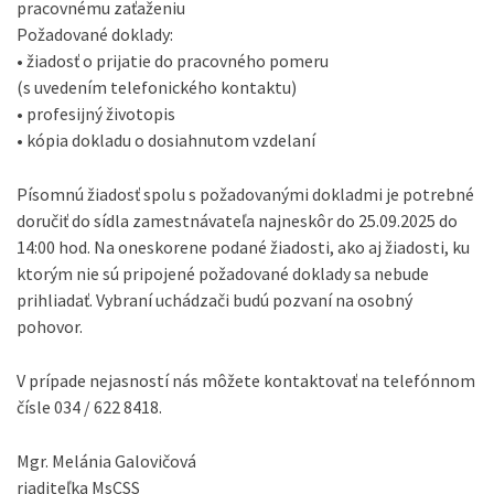
pracovnému zaťaženiu
Požadované doklady:
• žiadosť o prijatie do pracovného pomeru
(s uvedením telefonického kontaktu)
• profesijný životopis
• kópia dokladu o dosiahnutom vzdelaní
Písomnú žiadosť spolu s požadovanými dokladmi je potrebné
doručiť do sídla zamestnávateľa najneskôr do 25.09.2025 do
14:00 hod. Na oneskorene podané žiadosti, ako aj žiadosti, ku
ktorým nie sú pripojené požadované doklady sa nebude
prihliadať. Vybraní uchádzači budú pozvaní na osobný
pohovor.
V prípade nejasností nás môžete kontaktovať na telefónnom
čísle 034 / 622 8418.
Mgr. Melánia Galovičová
riaditeľka MsCSS