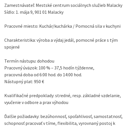
Zamestnávateľ: Mestské centrum sociálnych služieb Malacky
Sídlo: 1. mája 9, 901 01 Malacky
Pracovné miesto: Kuchár/kuchárka / Pomocná sila v kuchyni
Charakteristika: výroba a výdaj jedál, pomocné práce s tým
spojené
Termín nástupu: dohodou
Pracovný úväzok: 100 % – 37,5 hodín týždenne,
pracovná doba od 6:00 hod. do 14:00 hod.
Nástupný plat: 950 €
Kvalifikačné predpoklady: stredné, resp. základné vzdelanie,
vyučenie v odbore a prax výhodou
Ďalšie požiadavky: bezúhonnosť, spoľahlivosť, samostatnosť,
schopnosť pracovať v tíme, flexibilita, vyrovnaný postoj k