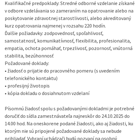
Kvalifikačné predpoklady: Stredné odborné vzdelanie získané
v odbore vzdelávania so zameraním na opatrovanie alebo na
poskytovanie zdravotnej starostlivosti, alebo akreditovaný
kurz opatrovania najmenej v rozsahu 220 hodín.
Ďalšie požiadavky: zodpovednosť, spoľahlivosť,
samostatnosť, komunikatívnosť, flexibilita, profesionalita,
empatia, ochota pomáhať, trpezlivosť, pozornosť, vnútorná
stabilita, bezúhonnosť
Požadované doklady:
• žiadosť o prijatie do pracovného pomeru (s uvedením
telefonického kontaktu)
• profesijný životopis
• kópia dokladu o dosiahnutom vzdelaní
Písomnú žiadosť spolu s požadovanými dokladmi je potrebné
doručiť do sídla zamestnávateľa najneskôr do 24.10.2025 do
14.00 hod. Na oneskorene podané žiadosti, ako aj žiadosti, ku
ktorým nie sú pripojené požadované doklady sa nebude
prihliadať. Vybraní uchádzači budú pozvaní na osobný