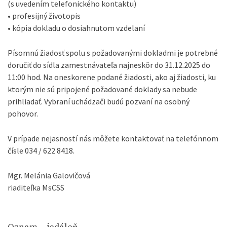
(s uvedením telefonického kontaktu)
• profesijný životopis
• kópia dokladu o dosiahnutom vzdelaní
Písomnú žiadosť spolu s požadovanými dokladmi je potrebné
doručiť do sídla zamestnávateľa najneskôr do 31.12.2025 do
11:00 hod. Na oneskorene podané žiadosti, ako aj žiadosti, ku
ktorým nie sú pripojené požadované doklady sa nebude
prihliadať. Vybraní uchádzači budú pozvaní na osobný
pohovor.
V prípade nejasností nás môžete kontaktovať na telefónnom
čísle 034 / 622 8418.
Mgr. Melánia Galovičová
riaditeľka MsCSS