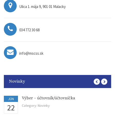
Ulica 1. mája 9, 901 01 Malacky
034 772 30 68
info@mscss.sk
Novinky
Výber – účtovník/účtovníčka
JÚN
22
Category:
Novinky