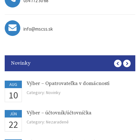
034 772 30 68
info@mscss.sk
Novinky
Výber – Opatrovateľka v domácnosti
AUG
10
Category:
Novinky
Výber – účtovník/účtovníčka
JÚN
22
Category:
Nezaradené