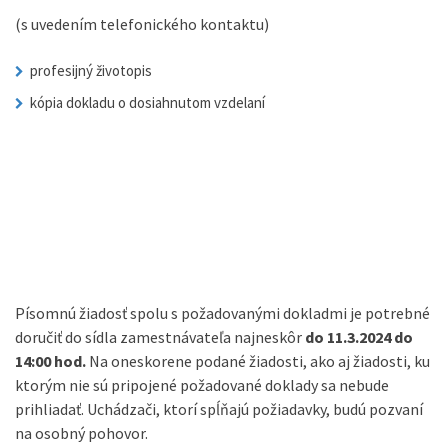
(s uvedením telefonického kontaktu)
profesijný životopis
kópia dokladu o dosiahnutom vzdelaní
Písomnú žiadosť spolu s požadovanými dokladmi je potrebné
doručiť do sídla zamestnávateľa najneskôr
do 11.3.2024 do
14:00 hod.
Na oneskorene podané žiadosti, ako aj žiadosti, ku
ktorým nie sú pripojené požadované doklady sa nebude
prihliadať. Uchádzači, ktorí spĺňajú požiadavky, budú pozvaní
na osobný pohovor.